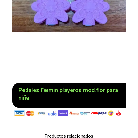
Pedales Feimin playeros mod.flor para
niña
Productos relacionados